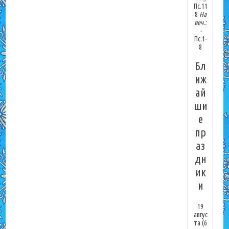
Пс.11
8
На
веч.:
-
Пс.1-
8
Бл
иж
ай
ши
е
пр
аз
дн
ик
и
19
авгус
та
(6