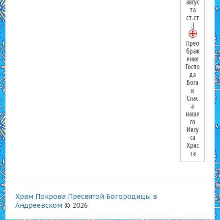
авгус
та
ст.ст
.)
Прео
браж
ение
Госпо
да
Бога
и
Спас
а
наше
го
Иису
са
Хрис
та
Храм Покрова Пресвятой Богородицы в
Андреевском
© 2026