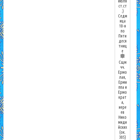
июля
ст.ст
.)
Седм
ица
10-я
по
Пяти
деся
тниц
е
Сщм
чч.
Ермо
лая,
Ерми
ппа и
Ермо
крат
а,
иере
ев
Нико
миди
йских
(ок.
305)