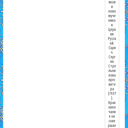
иков
и
ново
муче
нико
в
Церк
ви
Русск
ой:
Сщм
ч.
Серг
ия
Стре
льни
кова
прес
вите
ра
(1937
).
Брак
овен
чани
е не
сове
ршае