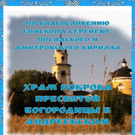
По благословению
Епископа Сергиево-
Посадского и
Дмитровского Кирилла
Храм Покрова
Пресвятой
Богородицы в
Андреевском