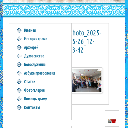
Главная
photo_2025-
История храма
05-26_12-
Архиерей
23-42
Духовенство
Богослужения
Азбука православия
Статьи
Фотогалерея
Помощь храму
Контакты