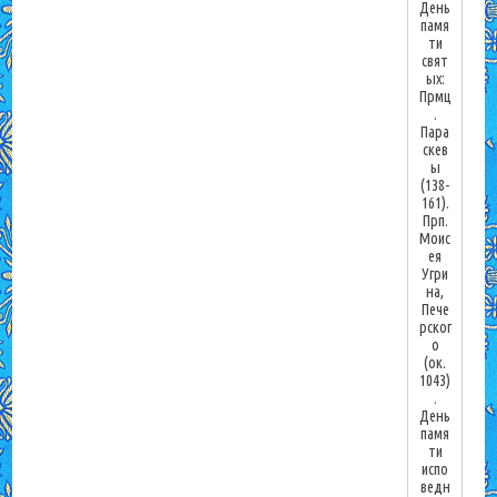
День
памя
ти
свят
ых:
Прмц
.
Пара
скев
ы
(138-
161).
Прп.
Моис
ея
Угри
на,
Пече
рског
о
(ок.
1043)
.
День
памя
ти
испо
ведн