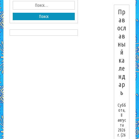
Пр
ав
осл
ав
ны
й
ка
ле
нд
ар
ь
Субб
ота,
8
авгус
та
2026
г.
(26