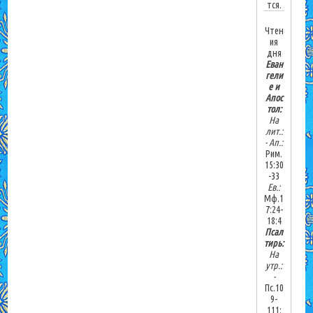
тся.
Чтен
ия
дня
Еван
гели
е и
Апос
тол:
На
лит.:
-
Ап.:
Рим.
15:30
-33
Ев.:
Мф.1
7:24-
18:4
Псал
тирь:
На
утр.:
-
Пс.10
9-
111;