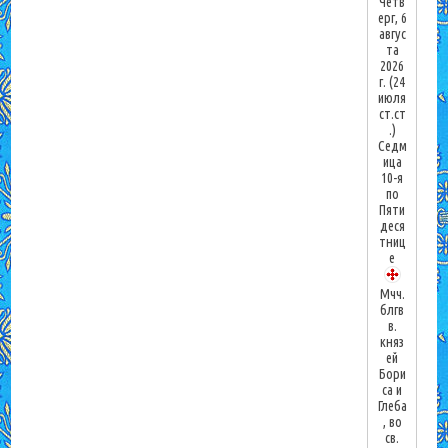
Четв
ерг, 6
авгус
та
2026
г.
(24
июля
ст.ст
.)
Седм
ица
10-я
по
Пяти
деся
тниц
е
Мчч.
блгв
в.
княз
ей
Бори
са и
Глеба
, во
св.