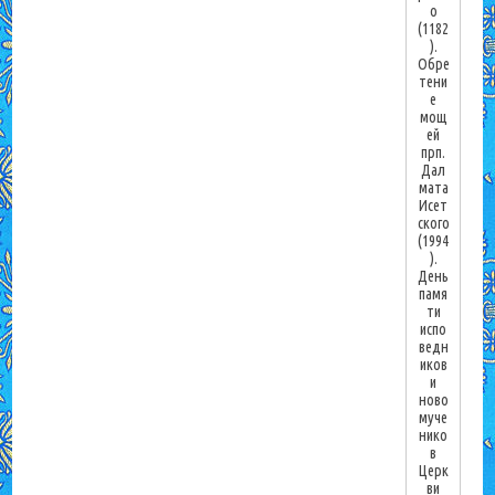
о
(1182
).
Обре
тени
е
мощ
ей
прп.
Дал
мата
Исет
ского
(1994
).
День
памя
ти
испо
ведн
иков
и
ново
муче
нико
в
Церк
ви