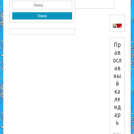
Пр
ав
осл
ав
ны
й
ка
ле
нд
ар
ь