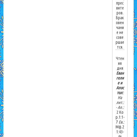
прес
вите
ров.
Брак
овен
чани
е не
сове
ршае
тся.
Чтен
ия
дня
Еван
гели
е и
Апос
тол:
На
лит.:
-
Ап.:
2 Ко
р.1:1-
7
Ев.:
Мф.2
1:43-
46