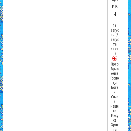
ик
и
19
авгус
та
(6
авгус
та
ст.ст
.)
Прео
браж
ение
Госпо
да
Бога
и
Спас
а
наше
го
Иису
са
Хрис
та