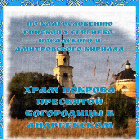
По благословению
Епископа Сергиево-
Посадского и
Дмитровского Кирилла
Храм Покрова
Пресвятой
Богородицы в
Андреевском