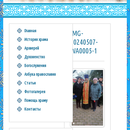
Главная
IMG-
История храма
20240507-
Архиерей
WA0005-1
Духовенство
Богослужения
Азбука православия
Статьи
Фотогалерея
Помощь храму
Контакты