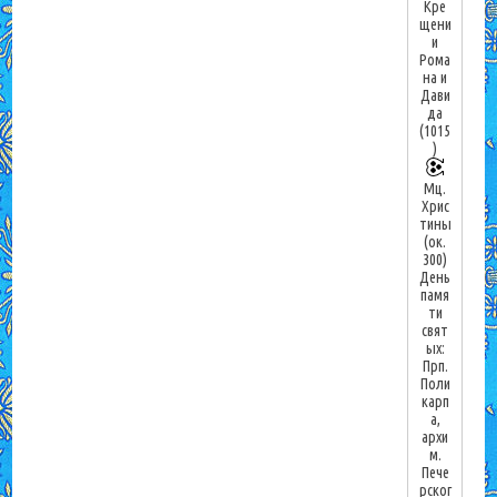
Кре
щени
и
Рома
на и
Дави
да
(1015
)
Мц.
Хрис
тины
(ок.
300)
День
памя
ти
свят
ых:
Прп.
Поли
карп
а,
архи
м.
Пече
рског