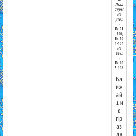
Псал
тирь:
На
утр.:
-
Пс.91
-100;
Пс.10
1-104
На
веч.:
-
Пс.10
5-108
Бл
иж
ай
ши
е
пр
аз
дн