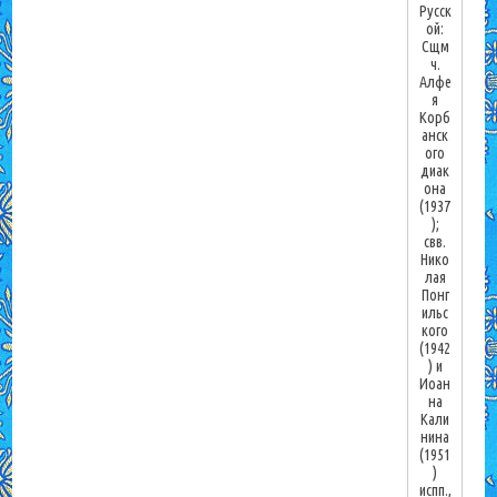
Русск
ой:
Сщм
ч.
Алфе
я
Корб
анск
ого
диак
она
(1937
);
свв.
Нико
лая
Понг
ильс
кого
(1942
) и
Иоан
на
Кали
нина
(1951
)
испп.,