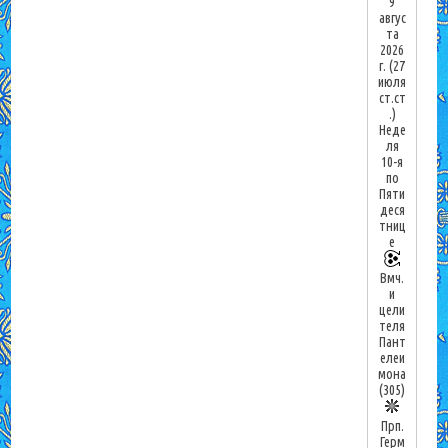
9
авгус
та
2026
г.
(27
июля
ст.ст
.)
Неде
ля
10-я
по
Пяти
деся
тниц
е
Вмч.
и
цели
теля
Пант
елеи
мона
(305)
Прп.
Герм