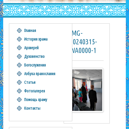
Главная
IMG-
История храма
20240315-
Архиерей
WA0000-1
Духовенство
Богослужения
Азбука православия
Статьи
Фотогалерея
Помощь храму
Контакты