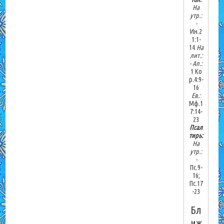
На
утр.:
-
Ин.2
1:1-
14
На
лит.:
-
Ап.:
1 Ко
р.4:9-
16
Ев.:
Мф.1
7:14-
23
Псал
тирь:
На
утр.:
-
Пс.9-
16;
Пс.17
-23
Бл
иж