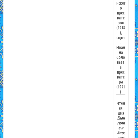
нског
о
прес
вите
ров
(1918
);
сщмч
.
Иоан
на
Соло
вьев
а
прес
вите
ра
(1941
).
Чтен
ия
дня
Еван
гели
е и
Апос
тол: