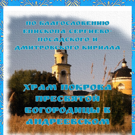
По благословению
Епископа Сергиево-
Посадского и
Дмитровского Кирилла
Храм Покрова
Пресвятой
Богородицы в
Андреевском