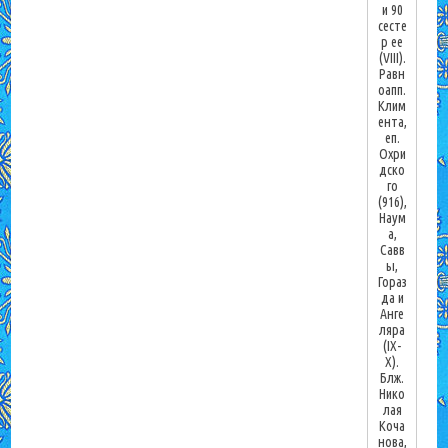
и 90
сесте
р ее
(VIII).
Равн
оапп.
Клим
ента,
еп.
Охри
дско
го
(916),
Наум
а,
Савв
ы,
Гораз
да и
Анге
ляра
(IX-
X).
Блж.
Нико
лая
Коча
нова,