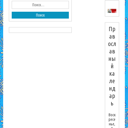
Пр
ав
осл
ав
ны
й
ка
ле
нд
ар
ь
Воск
ресе
нье,