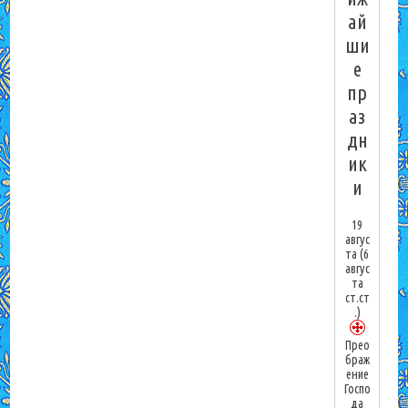
ай
ши
е
пр
аз
дн
ик
и
19
авгус
та
(6
авгус
та
ст.ст
.)
Прео
браж
ение
Госпо
да