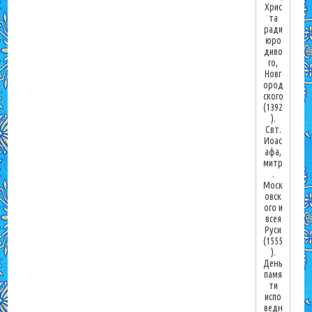
Хрис
та
ради
юро
диво
го,
Новг
ород
ского
(1392
).
Свт.
Иоас
афа,
митр
.
Моск
овск
ого и
всея
Руси
(1555
).
День
памя
ти
испо
ведн