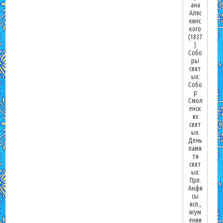
ана
Аляс
кинс
кого
(1837
)
Собо
ры
свят
ых:
Собо
р
Смол
енск
их
свят
ых.
День
памя
ти
свят
ых:
Прп.
Анфи
сы
исп.,
игум
ении