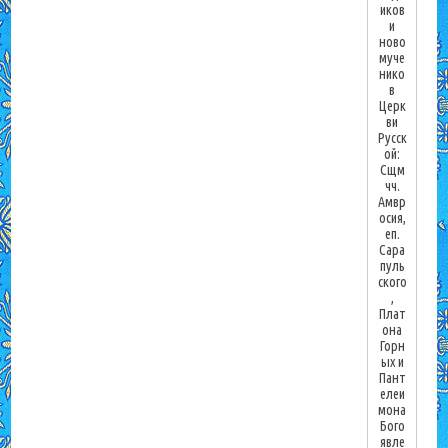
иков
и
ново
муче
нико
в
Церк
ви
Русск
ой:
Сщм
чч.
Амвр
осия,
еп.
Сара
пуль
ского
,
Плат
она
Горн
ых и
Пант
елеи
мона
Бого
явле