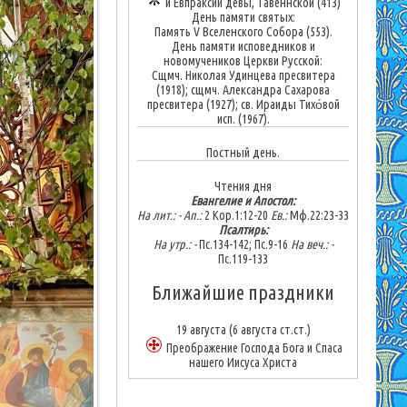
и Евпраксии девы, Тавеннской (413)
День памяти святых:
Память V Вселенского Собора (553).
День памяти исповедников и
новомучеников Церкви Русской:
Сщмч. Николая Удинцева пресвитера
(1918); сщмч. Александра Сахарова
пресвитера (1927); св. Ираиды Тихо́вой
исп. (1967).
Постный день.
Чтения дня
Евангелие и Апостол:
На лит.: -
Ап.:
2 Кор.1:12-20
Ев.:
Мф.22:23-33
Псалтирь:
На утр.: -
Пс.134-142; Пс.9-16
На веч.: -
Пс.119-133
Ближайшие праздники
19 августа
(6 августа ст.ст.)
Преображение Господа Бога и Спаса
нашего Иисуса Христа