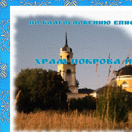
По благословению Епи
Храм Покрова П