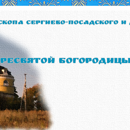
скопа Сергиево-Посадского и
ресвятой Богородиц