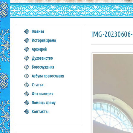
Главная
IMG-20230606
История храма
Архиерей
Духовенство
Богослужения
Азбука православия
Статьи
Фотогалерея
Помощь храму
Контакты