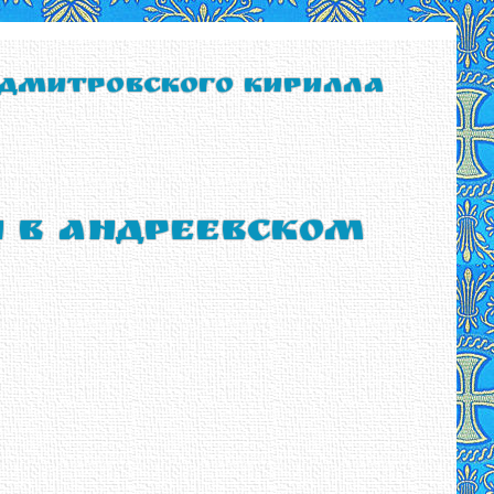
 Дмитровского Кирилла
ы в Андреевском