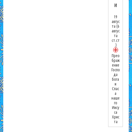
и
19
авгус
та
(6
авгус
та
ст.ст
.)
Прео
браж
ение
Госпо
да
Бога
и
Спас
а
наше
го
Иису
са
Хрис
та