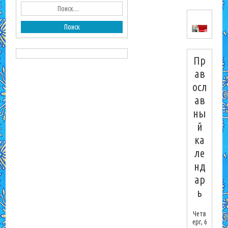
Пр
ав
осл
ав
ны
й
ка
ле
нд
ар
ь
Четв
ерг, 6