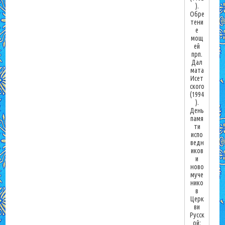
).
Обре
тени
е
мощ
ей
прп.
Дал
мата
Исет
ского
(1994
).
День
памя
ти
испо
ведн
иков
и
ново
муче
нико
в
Церк
ви
Русск
ой: