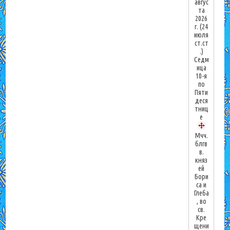
авгус
та
2026
г.
(24
июля
ст.ст
.)
Седм
ица
10-я
по
Пяти
деся
тниц
е
Мчч.
блгв
в.
княз
ей
Бори
са и
Глеба
, во
св.
Кре
щени