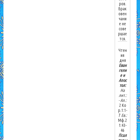
ров.
Брак
овен
чани
е не
сове
ршае
тся.
Чтен
ия
дня
Еван
гели
е и
Апос
тол:
На
лит.:
-
Ап.:
2 Ко
р.1:1-
7
Ев.:
Мф.2
1:43-
46
Псал