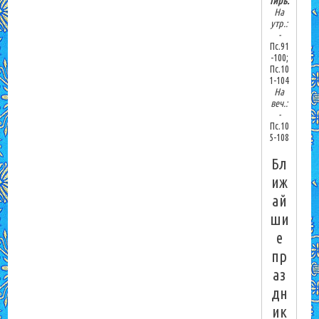
тирь:
На
утр.:
-
Пс.91
-100;
Пс.10
1-104
На
веч.:
-
Пс.10
5-108
Бл
иж
ай
ши
е
пр
аз
дн
ик