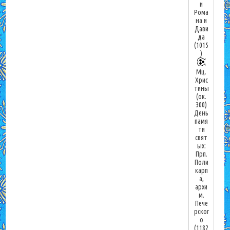
и
Рома
на и
Дави
да
(1015
)
Мц.
Хрис
тины
(ок.
300)
День
памя
ти
свят
ых:
Прп.
Поли
карп
а,
архи
м.
Пече
рског
о
(1182