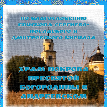
По благословению
Епископа Сергиево-
Посадского и
Дмитровского Кирилла
Храм Покрова
Пресвятой
Богородицы в
Андреевском