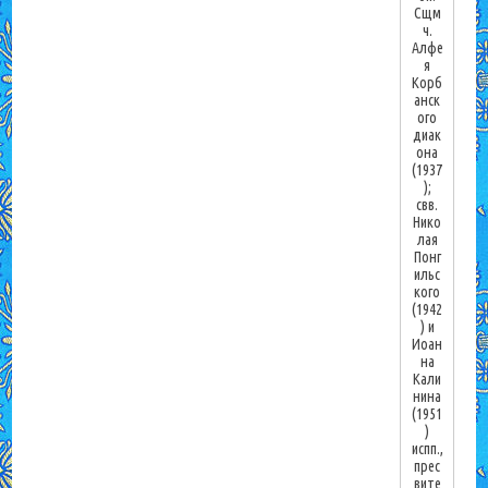
Сщм
ч.
Алфе
я
Корб
анск
ого
диак
она
(1937
);
свв.
Нико
лая
Понг
ильс
кого
(1942
) и
Иоан
на
Кали
нина
(1951
)
испп.,
прес
вите