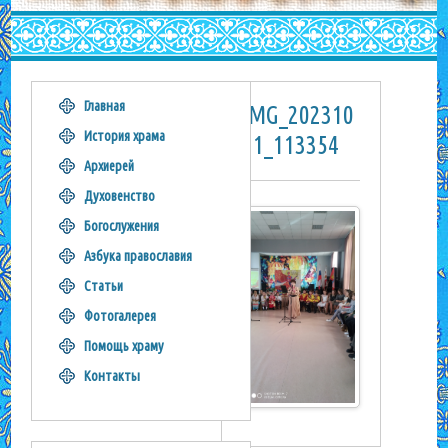
Главная
IMG_202310
История храма
11_113354
Архиерей
Духовенство
Богослужения
Азбука православия
Статьи
Фотогалерея
Помощь храму
Контакты